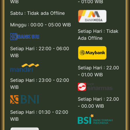
- 01:00 WIB
WIB
Sabtu : Tidak ada Offline
Minggu : 00:00 - 05:00 WIB
Setiap Hari : Tidak
Ada Offline
Setiap Hari : 22:00 - 06:00
WIB
Setiap Hari : 22.00
- 01.00 WIB
Setiap Hari : 23:00 - 02:00
WIB
Setiap Hari : 22.00
- 00.00 WIB
Setiap Hari : 01:30 - 02:00
WIB