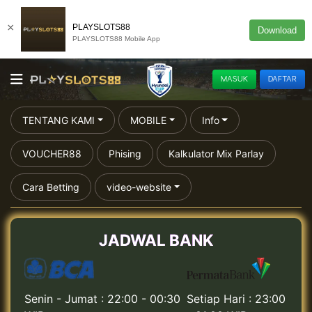
×
PLAYSLOTS88
Download
PLAYSLOTS88 Mobile App
MASUK
DAFTAR
TENTANG KAMI
MOBILE
Info
VOUCHER88
Phising
Kalkulator Mix Parlay
Cara Betting
video-website
JADWAL BANK
Setiap Hari : 23:00
Senin - Jumat : 22:00 - 00:30