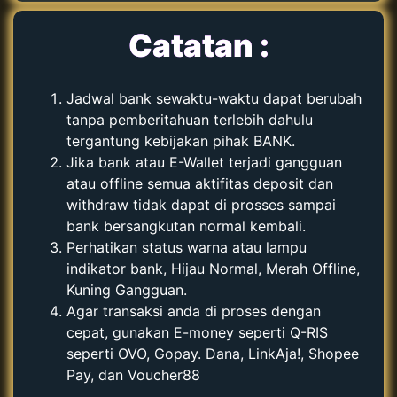
Catatan :
Jadwal bank sewaktu-waktu dapat berubah
tanpa pemberitahuan terlebih dahulu
tergantung kebijakan pihak BANK.
Jika bank atau E-Wallet terjadi gangguan
atau offline semua aktifitas deposit dan
withdraw tidak dapat di prosses sampai
bank bersangkutan normal kembali.
Perhatikan status warna atau lampu
indikator bank, Hijau Normal, Merah Offline,
Kuning Gangguan.
Agar transaksi anda di proses dengan
cepat, gunakan E-money seperti Q-RIS
seperti OVO, Gopay. Dana, LinkAja!, Shopee
Pay, dan Voucher88