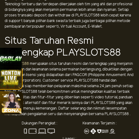
Teknologi terbaru dan terdepan dikerjakan oleh tim yang ahli dan profesional
di bidangnya yang akan menjamin permainan lebih aman dan nyaman. Setiap
proses transaksi deposit dan withdraw di PLAYSLOTS88 lebih cepat karena
di support banyak pilihan bank swasta terbaik juga berbagai pilihan metode
pembayaran terpopuler seperti, Virtual Account, E-Wallet.
Situs Taruhan Resmi
Terlengkap PLAYSLOTS88
PLAYSLOTS88
merupakan situs taruhan resmi dan terlengkap yang menjamin
kenyamanan dan keamanan selama permainan berlangsung, dibuktikan dengan
legalitas dan lisensi yang didapatkan dari PAGCOR (Philippine Amusement And
Gaming Corporation). Customer service PLAYSLOTS88 handal dan
profesional siap memberikan pelayanan maksimal selama 24 jam penuh setiap
hari. PLAYSLOTS88 telah berkomitmen untuk meningkatkan kualitas terbaik
melalui fasilitas dan fitur-fitur yang diberikan seperti video tutorial, panduan
betting, link alternatif dan fitur menarik lainnya dari PLAYSLOTS88 yang akan
membantu menuju kemenangan. Daftar sekarang dan nikmati kesempatan
mendapatkan pengalaman seru dan menyenangkan bersama PLAYSLOTS88 .
Dukungan Perangkat :
Keamanan Terjamin :
Lisensi :