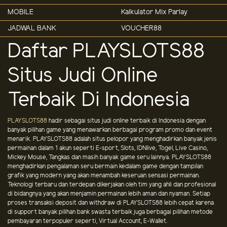
MOBILE
Kalkulator Mix Parlay
JADWAL BANK
VOUCHER88
Daftar PLAYSLOTS88
Situs Judi Online
Terbaik Di Indonesia
PLAYSLOTS88
hadir sebagai situs judi online terbaik di Indonesia dengan
banyak pilihan game yang menawarkan berbagai program promo dan event
menarik. PLAYSLOTS88 adalah situs pelopor yang menghadirkan banyak jenis
permainan dalam 1 akun seperti E-sport, Slots, IDNlive, Togel, Live Casino,
Mickey Mouse, Tangkas dan masih banyak game seru lainnya. PLAYSLOTS88
menghadirkan pengalaman seru bermain kedalam game dengan tampilan
grafik yang modern yang akan menambah keseruan sensasi permainan.
Teknologi terbaru dan terdepan dikerjakan oleh tim yang ahli dan profesional
di bidangnya yang akan menjamin permainan lebih aman dan nyaman. Setiap
proses transaksi deposit dan withdraw di PLAYSLOTS88 lebih cepat karena
di support banyak pilihan bank swasta terbaik juga berbagai pilihan metode
pembayaran terpopuler seperti, Virtual Account, E-Wallet.