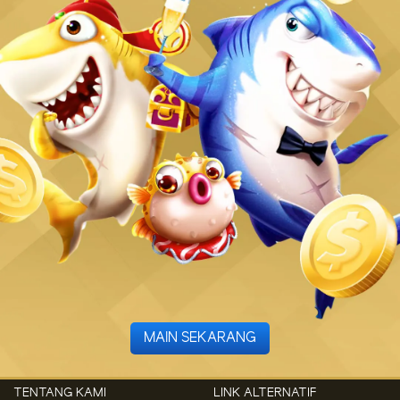
MAIN SEKARANG
TENTANG KAMI
LINK ALTERNATIF