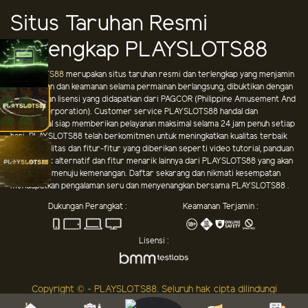
Situs Taruhan Resmi
Terlengkap PLAYSLOTS88
PLAYSLOTS88
merupakan situs taruhan resmi dan terlengkap yang menjamin
kenyamanan dan keamanan selama permainan berlangsung, dibuktikan dengan
legalitas dan lisensi yang didapatkan dari PAGCOR (Philippine Amusement And
Gaming Corporation). Customer service PLAYSLOTS88 handal dan
profesional siap memberikan pelayanan maksimal selama 24 jam penuh setiap
hari. PLAYSLOTS88 telah berkomitmen untuk meningkatkan kualitas terbaik
melalui fasilitas dan fitur-fitur yang diberikan seperti video tutorial, panduan
betting, link alternatif dan fitur menarik lainnya dari PLAYSLOTS88 yang akan
membantu menuju kemenangan. Daftar sekarang dan nikmati kesempatan
mendapatkan pengalaman seru dan menyenangkan bersama PLAYSLOTS88 .
Dukungan Perangkat :
Keamanan Terjamin :
Lisensi :
Copyright © - PLAYSLOTS88. Seluruh hak cipta dilindungi